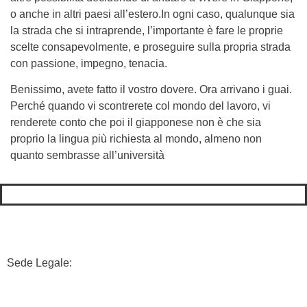
o anche in altri paesi all’estero.In ogni caso, qualunque sia
la strada che si intraprende, l’importante è fare le proprie
scelte consapevolmente, e proseguire sulla propria strada
con passione, impegno, tenacia.
Benissimo, avete fatto il vostro dovere. Ora arrivano i guai.
Perché quando vi scontrerete col mondo del lavoro, vi
renderete conto che poi il giapponese non è che sia
proprio la lingua più richiesta al mondo, almeno non
quanto sembrasse all’università
Sede Legale:
71-75, SHELTON STREET,
COVENT GARDEN,
LONDON,
WC2H9JQ, UK