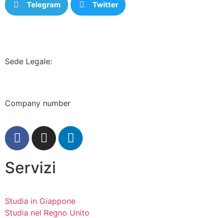
Telegram
Twitter
Sede Legale:
71-75, SHELTON STREET,
COVENT GARDEN,
LONDON, WC2H9JQ,
UK
Company number
12202472
Servizi
Studia in Giappone
Studia nel Regno Unito