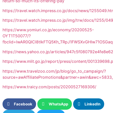
return-so-much-its-offering-pay
https://travel.watch.impress.co.jp/docs/news/1255049.ht
https://travel.watch.impress.co.jp/img/trw/docs/1255/049
https://www.yomiuri.co.jp/economy/20200525-
OYT1T50077/?
fbclid=IwAR0QICl8tIkFTQ5Kh_TRpJ1FWSXvGHIw71OSGa
https://news.yahoo.co.jp/articles/947c5f080792e4fe8
https://www.mlit.go.jp/report/press/content/001339698.
https://www.travelzoo.com/jp/blog/go_to_campaign/?
source=awAffiliatePromotions&partner=awin&awc=58
https://www.traicy.com/posts/20200527169306/
Facebook
WhatsApp
LinkedIn