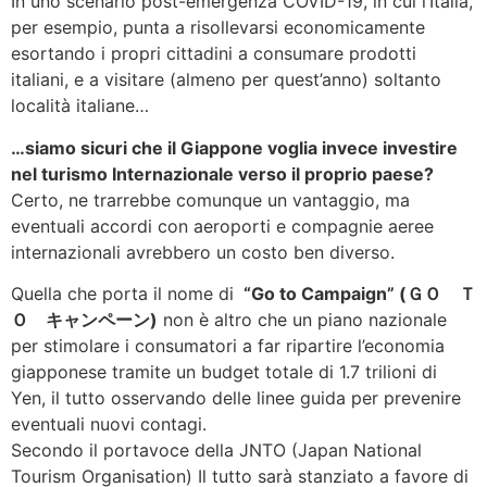
In uno scenario post-emergenza COVID-19, in cui l’Italia,
per esempio, punta a risollevarsi economicamente
esortando i propri cittadini a consumare prodotti
italiani, e a visitare (almeno per quest’anno) soltanto
località italiane…
…siamo sicuri che il Giappone voglia invece investire
nel turismo Internazionale verso il proprio paese?
Certo, ne trarrebbe comunque un vantaggio, ma
eventuali accordi con aeroporti e compagnie aeree
internazionali avrebbero un costo ben diverso.
Quella che porta il nome di
“Go to Campaign” (ＧＯ Ｔ
Ｏ キャンペーン)
non è altro che un piano nazionale
per stimolare i consumatori a far ripartire l’economia
giapponese tramite un budget totale di 1.7 trilioni di
Yen, il tutto osservando delle linee guida per prevenire
eventuali nuovi contagi.
Secondo il portavoce della JNTO (Japan National
Tourism Organisation) Il tutto sarà stanziato a favore di