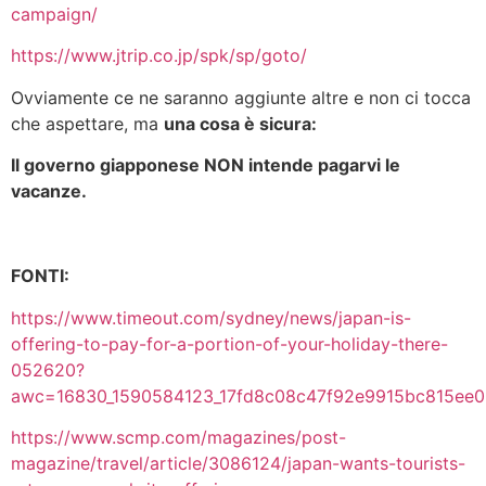
campaign/
https://www.jtrip.co.jp/spk/sp/goto/
Ovviamente ce ne saranno aggiunte altre e non ci tocca
che aspettare, ma
una cosa è sicura:
Il governo giapponese NON intende pagarvi le
vacanze.
FONTI:
https://www.timeout.com/sydney/news/japan-is-
offering-to-pay-for-a-portion-of-your-holiday-there-
052620?
awc=16830_1590584123_17fd8c08c47f92e9915bc815ee
https://www.scmp.com/magazines/post-
magazine/travel/article/3086124/japan-wants-tourists-